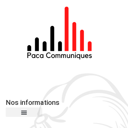
Nos informations
Mentions Légales