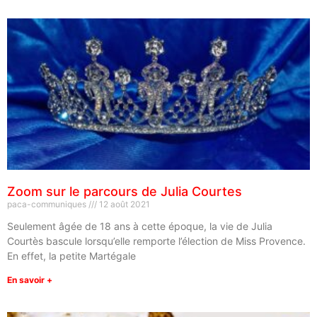
Zoom sur le parcours de Julia Courtes
paca-communiques
12 août 2021
Seulement âgée de 18 ans à cette époque, la vie de Julia
Courtès bascule lorsqu’elle remporte l’élection de Miss Provence.
En effet, la petite Martégale
En savoir +