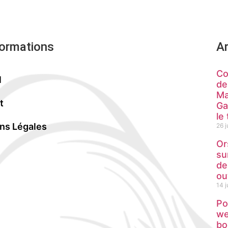
formations
Ar
Co
l
de
Ma
t
Ga
le
ns Légales
26 j
Or
su
de
ou
14 
Po
we
bo