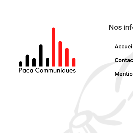
Nos in
Accuei
Contac
Mentio