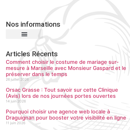
Nos informations
Mentions Légales
Articles Récents
Comment choisir le costume de mariage sur-
mesure à Marseille avec Monsieur Gaspard et le
préserver dans le temps
26 juillet 2026
Orsac Grasse : Tout savoir sur cette Clinique
(Avis) lors de nos journées portes ouvertes
14 juin 2026
Pourquoi choisir une agence web locale à
Draguignan pour booster votre visibilité en ligne
11 juin 2026